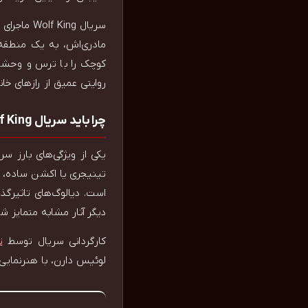
سریال ing
مادری‌اش، به یک منطقه 
کوچک را با ترس و وحشت 
روایتی عمیق از رازهای خا
چرا باید سریال Wolf King را ببینید؟
تینیجری یا اکشن ساده، ا
است. دیالوگ‌های تاثیرگ
دیگر آثار مشابه متمایز شو
کارگردانی سریال توسط
ت
لوئیس دارن، با هنرنمایی 