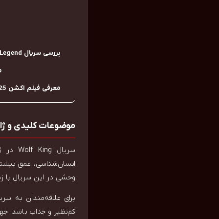
بررسی سریال Yaiba Samurai Legend؛ افسانه‌ی سامورایی جوان
معر
معرفی فیلم اکشن Bullet Train Explosion 2025 جذاب و مهیج
موضوعات کلیدی و ژان
سریال 
انسان‌شناسی، عمق بیشتر
وحشی در این سریال با زب
کم‌نظیر و جذاب باشد. جه